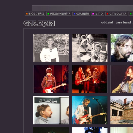
oddział
::
jary band
: